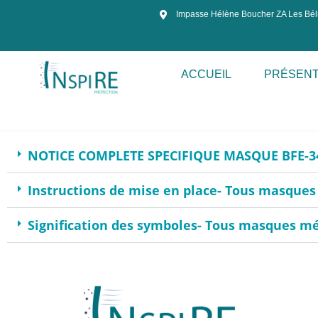
Masques Respiratoires Fabriqués en
Impasse Hélène Boucher ZA Les Bél
France – Roanne – Lyon – Paris
ACCUEIL
PRÉSENT
NOTICE COMPLETE SPECIFIQUE MASQUE BFE-340 T
Instructions de mise en place- Tous masques 
Signification des symboles- Tous masques mé