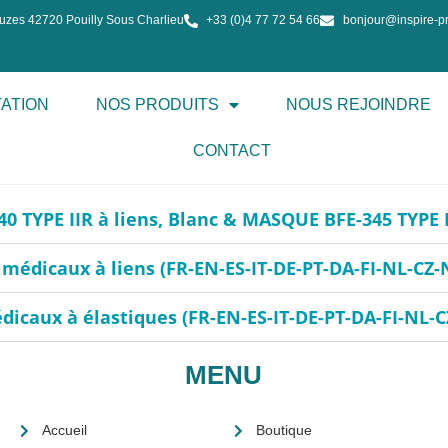
uzes 42720 Pouilly Sous Charlieu
+33 (0)4 77 72 54 66
bonjour@inspire-pro
ATION
NOS PRODUITS
NOUS REJOINDRE
CONTACT
YPE IIR à liens, Blanc & MASQUE BFE-345 TYPE IIR
médicaux à liens (FR-EN-ES-IT-DE-PT-DA-FI-NL-CZ-
dicaux à élastiques (FR-EN-ES-IT-DE-PT-DA-FI-NL-C
MENU
Accueil
Boutique